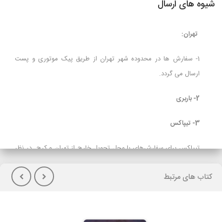
شیوه های ارسال
تهران:
1- سفارش ها در محدوده شهر تهران از طریق پیک موتوری و پست
ارسال می گردد.
2- باربری
3- تیپاکس
تیپاکس برای سفارش‌های با محل تحویل خارج از تهران و کرج در نظر
گرفته شده است و برای مشتریانی که تمایل به پرداخت هزینه حمل در
کتاب های مرتبط
هنگام تحویل کالا(پس کرایه) دارند توصیه می شود.
لازم بذکراست زمان تحویل کالا در این روش، در بعضی شهرها (از جمله
گیلان)نسبت به سایر روشهای ارسال سریعتر می باشد. در صورت انتخاب