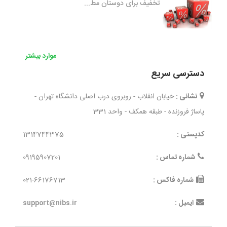
تخفیف برای دوستان مط...
موارد بیشتر
دسترسی سریع
نشانی :
خیابان انقلاب - روبروی درب اصلی دانشگاه تهران -
پاساژ فروزنده - طبقه همکف - واحد 331
کدپستی :
1314744375
شماره تماس :
09195907201
شماره فاکس :
021-66176713
ایمیل :
support@nibs.ir