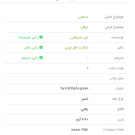
موضوع اصلی
مذهبی
موضوع فرعی
عرفان
نویسنده
علی شریعتی
از این نویسنده
ناشر
حکایت قلم نوین
از این ناشر
مترجم
--
از این مترجم
نوبت چاپ
1
سال چاپ
شابک
9789645925831
نوع جلد
شميز
قطع
رقعي
وزن
380 گرم
تعداد صفحات
352 صفحه