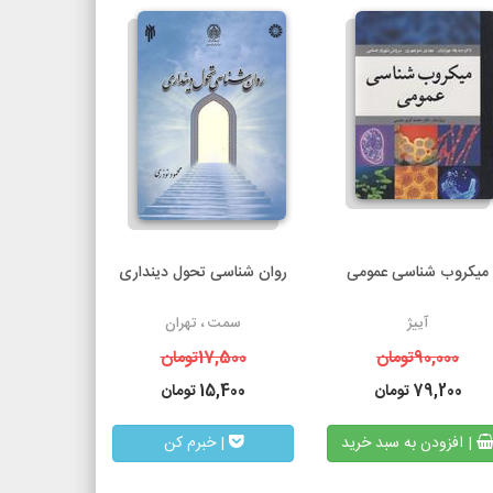
میکروب شناسی عمومی
روان شناسی تحول دینداری
آییژ
سمت ، تهران
90,000
تومان
17,500
تومان
79,200
تومان
15,400
تومان
| افزودن به سبد خرید
| خبرم کن