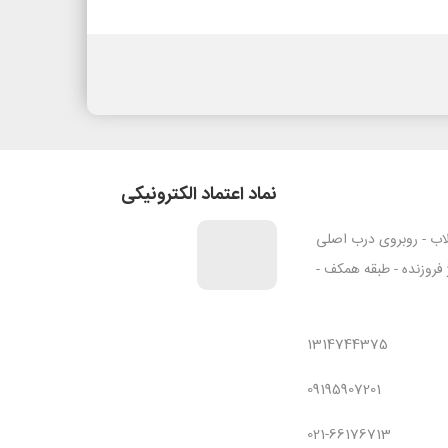
نماد اعتماد الکترونیکی
قلاب - روبروی درب اصلی
ژ فروزنده - طبقه همکف -
1314744375
09195907201
021-66176713