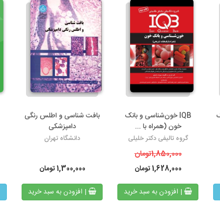
ک
IQB خون‌شناسی و بانک
بافت شناسی و اطلس رنگی
خون (همراه با ...
دامپزشکی
گروه تالیفی دکتر خلیلی
دانشگاه تهران
1,850,000
تومان
1,628,000
تومان
1,300,000
تومان
| افزودن به سبد خرید
| افزودن به سبد خرید