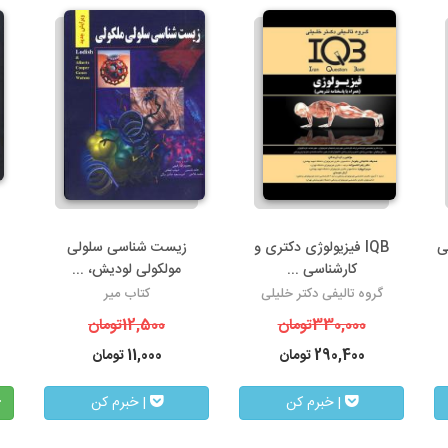
ی
IQB فیزیولوژی دکتری و
زیست شناسی سلولی
کارشناسی ...
مولکولی لودیش، ...
گروه تالیفی دکتر خلیلی
کتاب میر
330,000
تومان
12,500
تومان
290,400
تومان
11,000
تومان
| خبرم کن
| خبرم کن