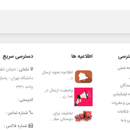
رسی
اطلاعیه ها
دسترسی سریع
ه اصلی
نشانی :
خیابان ان
اطلاعیه نحوه ارسال
د...
دانشگاه تهران - پاسا
ندگان
واحد 331
وضعیت ارسال در
ود اپلیکیشن
عید ن...
کدپستی :
ین و مقررات
شکایات
شماره تماس :
تخفیف برای
دوستان مط...
 با ما
شماره فاکس :