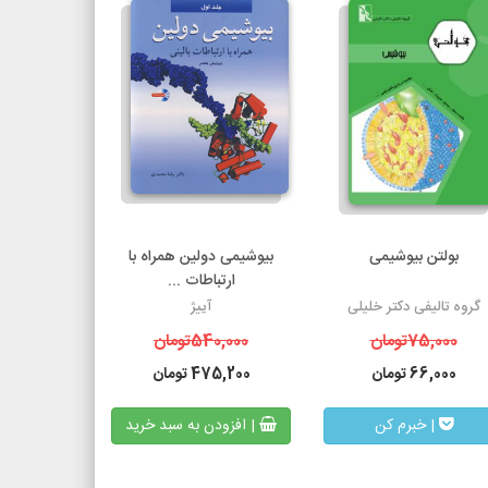
بولتن بیوشیمی
بیوشیمی دولین همراه با
ارتباطات ...
گروه تالیفی دکتر خلیلی
آییژ
75,000
تومان
540,000
تومان
66,000
تومان
475,200
تومان
| خبرم کن
| افزودن به سبد خرید