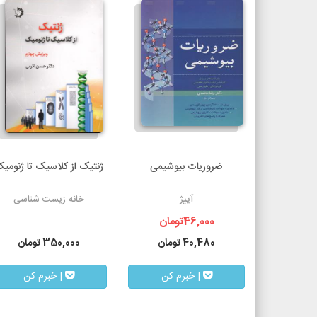
ضروریات بیوشیمی
ژنتیک از کلاسیک تا ژنومی
آییژ
خانه زیست شناسی
46,000
تومان
40,480
تومان
350,000
تومان
| خبرم کن
| خبرم کن