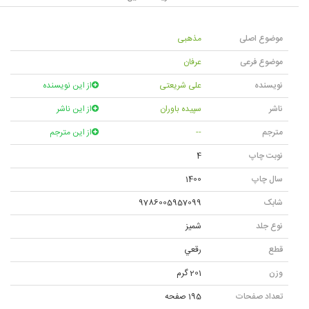
موضوع اصلی
مذهبی
موضوع فرعی
عرفان
نویسنده
علی شریعتی
از این نویسنده
ناشر
سپیده باوران
از این ناشر
مترجم
--
از این مترجم
نوبت چاپ
4
سال چاپ
1400
شابک
9786005957099
نوع جلد
شميز
قطع
رقعي
وزن
201 گرم
تعداد صفحات
195 صفحه