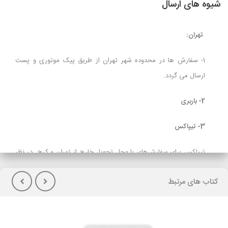
شیوه های ارسال
تهران:
1- سفارش ها در محدوده شهر تهران از طریق پیک موتوری و پست
ارسال می گردد.
2- باربری
3- تیپاکس
تیپاکس برای سفارش‌های با محل تحویل خارج از تهران و کرج در نظر
گرفته شده است و برای مشتریانی که تمایل به پرداخت هزینه حمل در
کتاب های مرتبط
هنگام تحویل کالا(پس کرایه) دارند توصیه می شود.
لازم بذکراست زمان تحویل کالا در این روش، در بعضی شهرها (از جمله
گیلان)نسبت به سایر روشهای ارسال سریعتر می باشد. در صورت انتخاب