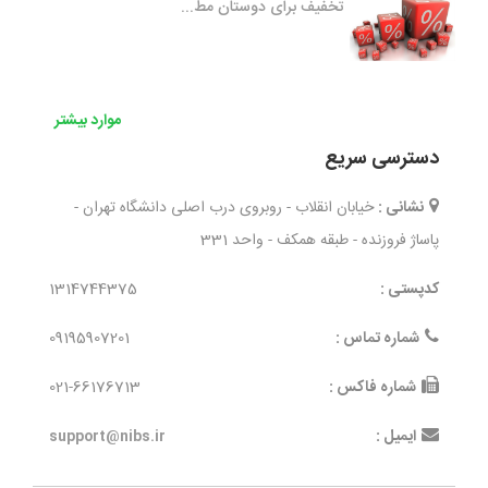
تخفیف برای دوستان مط...
موارد بیشتر
دسترسی سریع
نشانی :
خیابان انقلاب - روبروی درب اصلی دانشگاه تهران -
پاساژ فروزنده - طبقه همکف - واحد 331
کدپستی :
1314744375
شماره تماس :
09195907201
شماره فاکس :
021-66176713
ایمیل :
support@nibs.ir