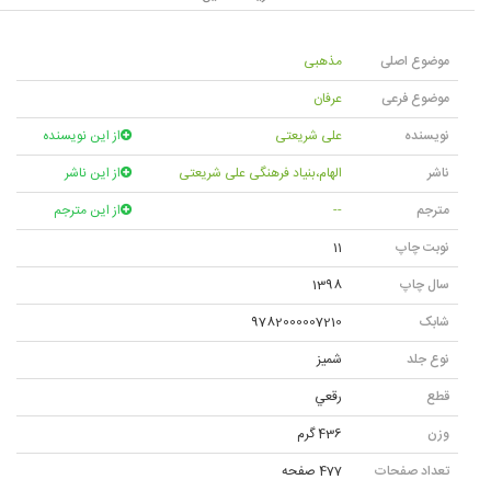
موضوع اصلی
مذهبی
موضوع فرعی
عرفان
نویسنده
علی شریعتی
از این نویسنده
ناشر
الهام،بنیاد فرهنگی علی شریعتی
از این ناشر
مترجم
--
از این مترجم
نوبت چاپ
11
سال چاپ
1398
شابک
9782000007210
نوع جلد
شميز
قطع
رقعي
وزن
436 گرم
تعداد صفحات
477 صفحه