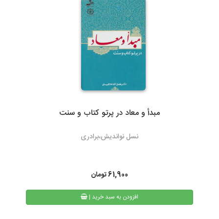
ارسال با پست تیپاکس، هزینه حمل به عهده مشتری خواهد بود.
سرویس‌دهی تیپاکس در بیش از 80 شهر که تک مسیره هستند به طور
معمول 24 ساعته است. شهرهایی که دومسیره یا راه دور هستند، معمولاً
48 تا 72 ساعت انجام می‌شود.
مبدأ و معاد در پرتو کتاب و سنت
3- پست پیشتاز و سفارشی
نسل نواندیش،برادری
در پست پیشتاز زمان تحویل، بسته به دوری یا نزدیکی شهر مقصد از
تهران، 48 تا 72 ساعت بعد از ثبت سفارش می باشد. البته در مناسبت
های خاص و روزهای پایانی سال به دلیل ترافیک سرویس های پستی
61,900
تومان
ممکن است کالا کمی با تاخیر به دست مشتریان محترم برسد.
| افزودن به سبد خرید
همیچنین امکان پیگیری وضعیت سفارشات پست پیشتاز از طریق