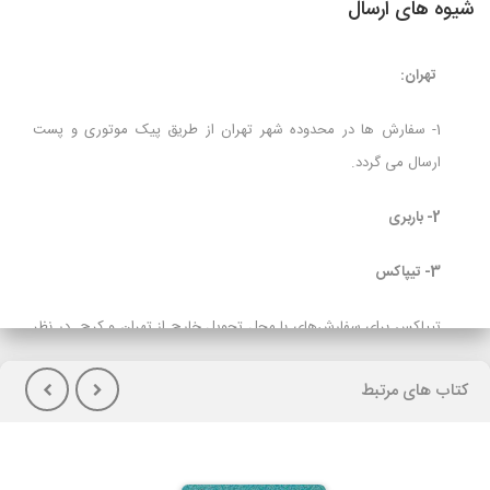
شیوه های ارسال
تهران:
1- سفارش ها در محدوده شهر تهران از طریق پیک موتوری و پست
ارسال می گردد.
2- باربری
3- تیپاکس
تیپاکس برای سفارش‌های با محل تحویل خارج از تهران و کرج در نظر
گرفته شده است و برای مشتریانی که تمایل به پرداخت هزینه حمل در
کتاب های مرتبط
هنگام تحویل کالا(پس کرایه) دارند توصیه می شود.
لازم بذکراست زمان تحویل کالا در این روش، در بعضی شهرها (از جمله
گیلان)نسبت به سایر روشهای ارسال سریعتر می باشد. در صورت انتخاب