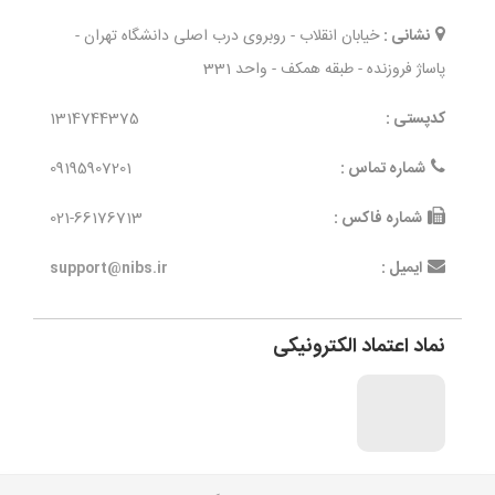
نشانی :
خیابان انقلاب - روبروی درب اصلی دانشگاه تهران -
پاساژ فروزنده - طبقه همکف - واحد 331
کدپستی :
1314744375
شماره تماس :
09195907201
شماره فاکس :
021-66176713
ایمیل :
support@nibs.ir
نماد اعتماد الکترونیکی