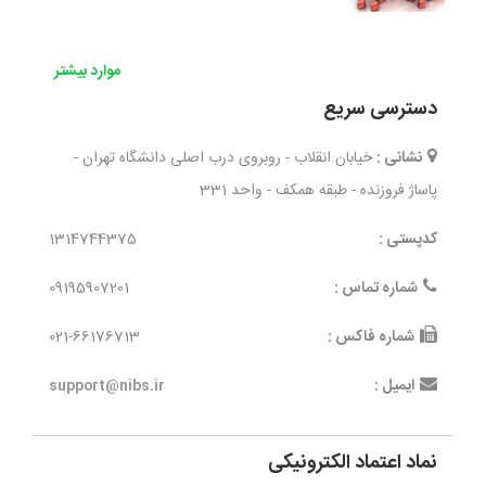
موارد بیشتر
دسترسی سریع
نشانی :
خیابان انقلاب - روبروی درب اصلی دانشگاه تهران -
پاساژ فروزنده - طبقه همکف - واحد 331
کدپستی :
1314744375
شماره تماس :
09195907201
شماره فاکس :
021-66176713
ایمیل :
support@nibs.ir
نماد اعتماد الکترونیکی