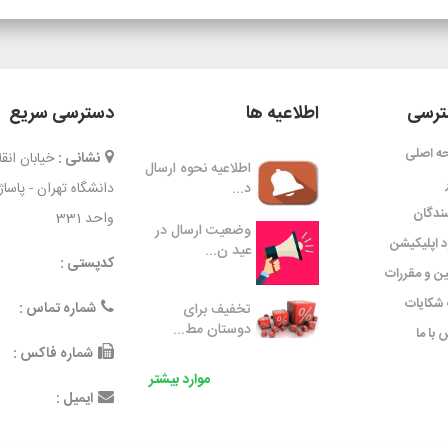
رسی
اطلاعیه ها
دسترسی سریع
ه اصلی
نشانی :
خیابان ان
اطلاعیه نحوه ارسال
د...
دانشگاه تهران - پاسا
ندگان
واحد 331
وضعیت ارسال در
ود اپلیکیشن
عید ن...
کدپستی :
ین و مقررات
شکایات
شماره تماس :
تخفیف برای
دوستان مط...
 با ما
شماره فاکس :
موارد بیشتر
ایمیل :