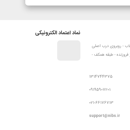
نماد اعتماد الکترونیکی
قلاب - روبروی درب اصلی
ژ فروزنده - طبقه همکف -
1314744375
09195907201
021-66176713
support@nibs.ir