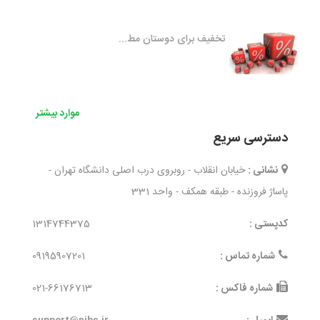
تخفیف برای دوستان مط...
موارد بیشتر
دسترسی سریع
نشانی :
خیابان انقلاب - روبروی درب اصلی دانشگاه تهران -
پاساژ فروزنده - طبقه همکف - واحد 331
کدپستی :
1314744375
شماره تماس :
09195907201
شماره فاکس :
021-66176713