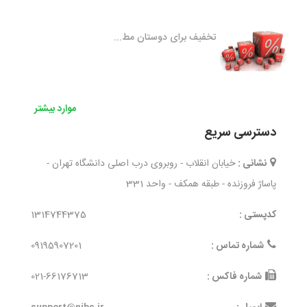
تخفیف برای دوستان مط...
موارد بیشتر
دسترسی سریع
نشانی :
خیابان انقلاب - روبروی درب اصلی دانشگاه تهران -
پاساژ فروزنده - طبقه همکف - واحد 331
کدپستی :
1314744375
شماره تماس :
09195907201
شماره فاکس :
021-66176713