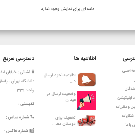
داده ای برای نمایش وجود ندارد
رسی
اطلاعیه ها
دسترسی سریع
ه اصلی
نشانی :
خیابان ان
اطلاعیه نحوه ارسال
د...
دانشگاه تهران - پاسا
ندگان
واحد 331
وضعیت ارسال در
ود اپلیکیشن
عید ن...
کدپستی :
ین و مقررات
شکایات
شماره تماس :
تخفیف برای
دوستان مط...
 با ما
شماره فاکس :