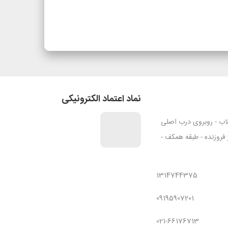
نماد اعتماد الکترونیکی
قلاب - روبروی درب اصلی
ژ فروزنده - طبقه همکف -
1314744375
09195907201
021-66176713