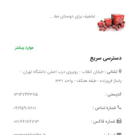
تخفیف برای دوستان مط...
موارد بیشتر
دسترسی سریع
نشانی :
خیابان انقلاب - روبروی درب اصلی دانشگاه تهران -
پاساژ فروزنده - طبقه همکف - واحد 331
کدپستی :
1314744375
شماره تماس :
09195907201
شماره فاکس :
021-66176713