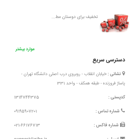
تخفیف برای دوستان مط...
موارد بیشتر
دسترسی سریع
نشانی :
خیابان انقلاب - روبروی درب اصلی دانشگاه تهران -
پاساژ فروزنده - طبقه همکف - واحد 331
کدپستی :
1314744375
شماره تماس :
09195907201
شماره فاکس :
021-66176713