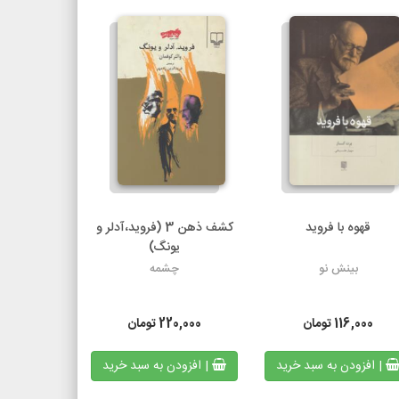
قهوه با فروید
کشف ذهن 3 (فروید،آدلر و
یونگ)
بینش نو
چشمه
116,000
تومان
220,000
تومان
| افزودن به سبد خرید
| افزودن به سبد خرید