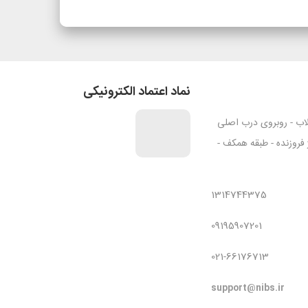
نماد اعتماد الکترونیکی
قلاب - روبروی درب اصلی
ژ فروزنده - طبقه همکف -
1314744375
09195907201
021-66176713
support@nibs.ir