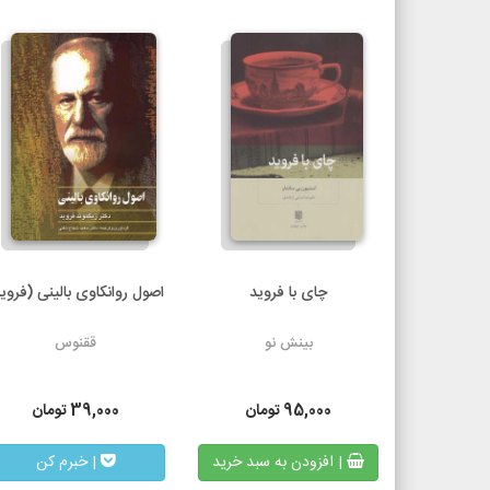
چای با فروید
اصول روانکاوی بالینی (فروی
بینش نو
ققنوس
95,000
تومان
39,000
تومان
| افزودن به سبد خرید
| خبرم کن