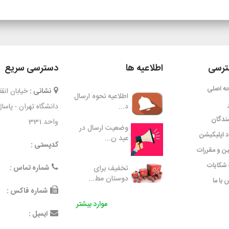
رسی
اطلاعیه ها
دسترسی سریع
ه اصلی
نشانی :
خیابان ان
اطلاعیه نحوه ارسال
د...
دانشگاه تهران - پاسا
ندگان
واحد 331
وضعیت ارسال در
ود اپلیکیشن
عید ن...
کدپستی :
ین و مقررات
شکایات
شماره تماس :
تخفیف برای
دوستان مط...
 با ما
شماره فاکس :
موارد بیشتر
ایمیل :