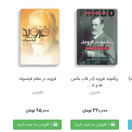
د)
زیگموند فروید (در قاب عکس
فروید در مقام فیلسوف
ها و لا ...
اختران
ققنوس
320,000
تومان
95,000
تومان
| افزودن به سبد خرید
| افزودن به سبد خرید