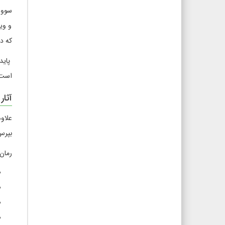
سووش
و وی
که د
پاید
است 
آثار
علاو
بپرس
رمان‌