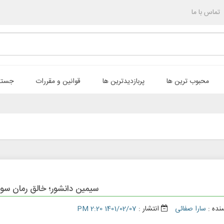
تماس با ما
محبوب ترین ها
پربازدیدترین ها
قوانین و مقررات
جستج
سیمین دانشور؛ خالق رمان س
نده :
سارا صفائی
انتشار :
1401/02/07 2:20 PM