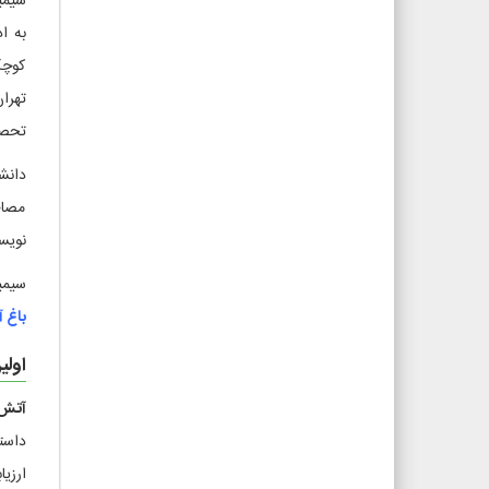
به ا
کوچک
تهرا
تحص
دانشور
مصاح
نویس
سیمین در
باغ آل
اولی
آتش
داست
ارزیا