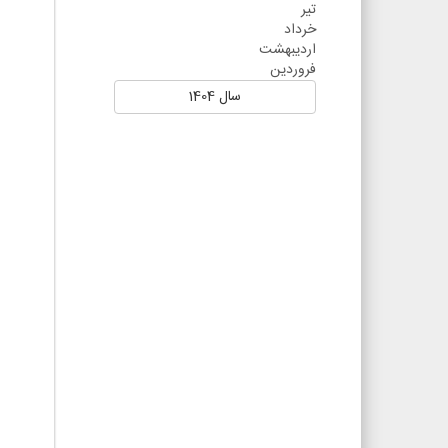
تير
خرداد
ارديبهشت
فروردين
سال 1404