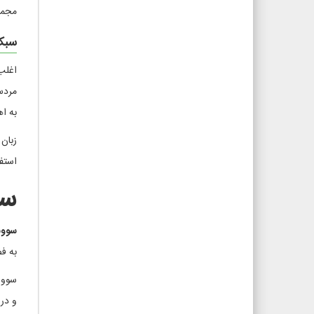
مجمو
سبک
اغل
مردس
به ا
زبان
استف
سو
سوو
به ف
سووش
و در 