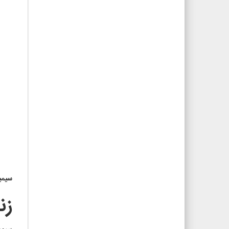
سیمی
زن