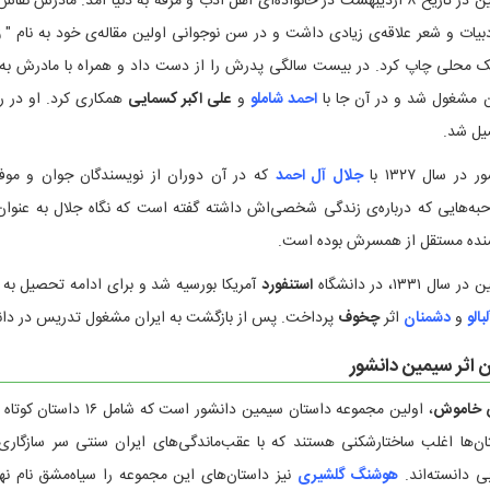
سیمین در تاریخ ۸ اردیبهشت در خانواده‌ای اهل ادب و مرفه به دنیا آمد. ماد
دبیات و شعر علاقه‌ی زیادی داشت و در سن نوجوانی اولین مقاله‌ی خود به نام "
ز
 محلی چاپ کرد. در بیست سالگی پدرش را از دست داد و همراه با مادرش به تهر
ن مشغول شد و در آن جا با
احمد شاملو
و
علی اکبر کسمایی
همکاری کرد. او در ر
یل شد.
 در سال ۱۳۲۷ با
جلال آل احمد
که در آن دوران از نویسندگان جوان و مو
به‌هایی که درباره‌ی زندگی شخصی‌اش داشته گفته است که نگاه جلال به عنوان 
نده مستقل از همسرش بوده است.
 سال ۱۳۳۱، در دانشگاه
استنفورد
آمریکا بورسیه شد و برای ادامه تحصیل به آ
بالو
و
دشمنان
اثر
چخوف
پرداخت. پس از بازگشت به ایران مشغول تدریس در دان
ن اثر سیمین دانشور
 خاموش
ان‌ها اغلب ساختارشکنی هستند که با عقب‌ماندگی‌های ایران سنتی سر سازگاری
بی دانسته‌اند.
هوشنگ گلشیری
نیز داستان‌های این مجموعه را سیاه‌مشق نام نه