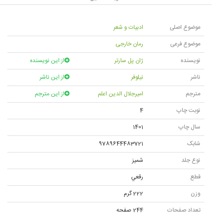
موضوع اصلی
ادبیات و شعر
موضوع فرعی
رمان خارجی
نویسنده
ژان پل سارتر
از این نویسنده
ناشر
نیلوفر
از این ناشر
مترجم
امیرجلال الدین اعلم
از این مترجم
نوبت چاپ
4
سال چاپ
1401
شابک
9789644483721
نوع جلد
شميز
قطع
رقعي
وزن
222 گرم
تعداد صفحات
244 صفحه