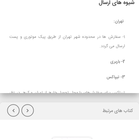
شیوه های ارسال
تهران:
1- سفارش ها در محدوده شهر تهران از طریق پیک موتوری و پست
ارسال می گردد.
2- باربری
3- تیپاکس
تیپاکس برای سفارش‌های با محل تحویل خارج از تهران و کرج در نظر
گرفته شده است و برای مشتریانی که تمایل به پرداخت هزینه حمل در
کتاب های مرتبط
هنگام تحویل کالا(پس کرایه) دارند توصیه می شود.
لازم بذکراست زمان تحویل کالا در این روش، در بعضی شهرها (از جمله
گیلان)نسبت به سایر روشهای ارسال سریعتر می باشد. در صورت انتخاب