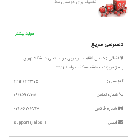
تخفیف برای دوستان مط...
موارد بیشتر
دسترسی سریع
نشانی :
خیابان انقلاب - روبروی درب اصلی دانشگاه تهران -
پاساژ فروزنده - طبقه همکف - واحد 331
کدپستی :
1314744375
شماره تماس :
09195907201
شماره فاکس :
021-66176713
ایمیل :
support@nibs.ir