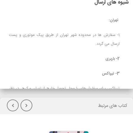
شیوه های ارسال
تهران:
1- سفارش ها در محدوده شهر تهران از طریق پیک موتوری و پست
ارسال می گردد.
2- باربری
3- تیپاکس
تیپاکس برای سفارش‌های با محل تحویل خارج از تهران و کرج در نظر
گرفته شده است و برای مشتریانی که تمایل به پرداخت هزینه حمل در
کتاب های مرتبط
هنگام تحویل کالا(پس کرایه) دارند توصیه می شود.
لازم بذکراست زمان تحویل کالا در این روش، در بعضی شهرها (از جمله
گیلان)نسبت به سایر روشهای ارسال سریعتر می باشد. در صورت انتخاب