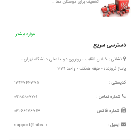
تخفیف برای دوستان مط...
موارد بیشتر
دسترسی سریع
نشانی :
خیابان انقلاب - روبروی درب اصلی دانشگاه تهران -
پاساژ فروزنده - طبقه همکف - واحد 331
کدپستی :
1314744375
شماره تماس :
09195907201
شماره فاکس :
021-66176713
ایمیل :
support@nibs.ir