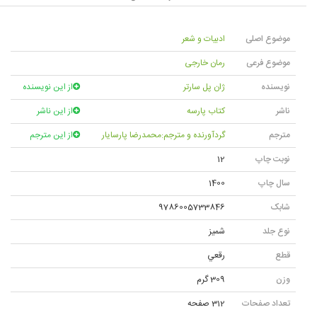
موضوع اصلی
ادبیات و شعر
موضوع فرعی
رمان خارجی
نویسنده
ژان پل سارتر
از این نویسنده
ناشر
کتاب پارسه
از این ناشر
مترجم
گردآورنده و مترجم:محمدرضا پارسایار
از این مترجم
نوبت چاپ
12
سال چاپ
1400
شابک
9786005733846
نوع جلد
شمیز
قطع
رقعي
وزن
309 گرم
تعداد صفحات
312 صفحه