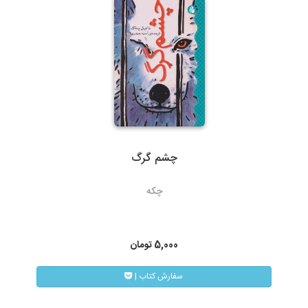
ارسال با پست تیپاکس، هزینه حمل به عهده مشتری خواهد بود.
سرویس‌دهی تیپاکس در بیش از 80 شهر که تک مسیره هستند به طور
معمول 24 ساعته است. شهرهایی که دومسیره یا راه دور هستند، معمولاً
48 تا 72 ساعت انجام می‌شود.
چشم گرگ
3- پست پیشتاز و سفارشی
چکه
در پست پیشتاز زمان تحویل، بسته به دوری یا نزدیکی شهر مقصد از
تهران، 48 تا 72 ساعت بعد از ثبت سفارش می باشد. البته در مناسبت
های خاص و روزهای پایانی سال به دلیل ترافیک سرویس های پستی
5,000
تومان
ممکن است کالا کمی با تاخیر به دست مشتریان محترم برسد.
| سفارش کتاب
همیچنین امکان پیگیری وضعیت سفارشات پست پیشتاز از طریق