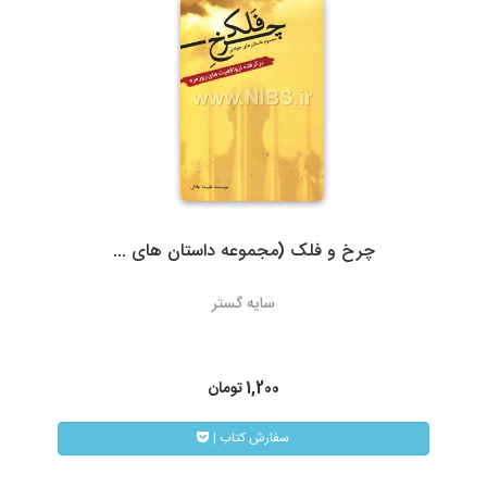
ارسال با پست تیپاکس، هزینه حمل به عهده مشتری خواهد بود.
سرویس‌دهی تیپاکس در بیش از 80 شهر که تک مسیره هستند به طور
معمول 24 ساعته است. شهرهایی که دومسیره یا راه دور هستند، معمولاً
48 تا 72 ساعت انجام می‌شود.
چرخ و فلک (مجموعه داستان های ...
3- پست پیشتاز و سفارشی
سایه گستر
در پست پیشتاز زمان تحویل، بسته به دوری یا نزدیکی شهر مقصد از
تهران، 48 تا 72 ساعت بعد از ثبت سفارش می باشد. البته در مناسبت
های خاص و روزهای پایانی سال به دلیل ترافیک سرویس های پستی
1,200
تومان
ممکن است کالا کمی با تاخیر به دست مشتریان محترم برسد.
| سفارش کتاب
همیچنین امکان پیگیری وضعیت سفارشات پست پیشتاز از طریق