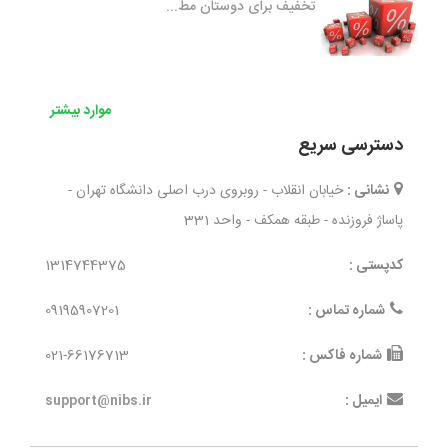
تخفیف برای دوستان مط...
موارد بیشتر
دسترسی سریع
نشانی :
خیابان انقلاب - روبروی درب اصلی دانشگاه تهران -
پاساژ فروزنده - طبقه همکف - واحد 331
کدپستی :
1314744375
شماره تماس :
09195907201
شماره فاکس :
021-66176713
ایمیل :
support@nibs.ir