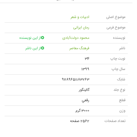
موضوع اصلی
ادبیات و شعر
موضوع فرعی
رمان ایرانی
نویسنده
محمود دولت‌آبادی
از این نویسنده
ناشر
فرهنگ معاصر
از این ناشر
نوبت چاپ
34
سال چاپ
1399
شابک
9789651183263
نوع جلد
گالينگور
قطع
رقعي
وزن
3000 گرم
تعداد صفحات
2562 صفحه