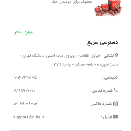
تخفیف برای دوستان مط...
موارد بیشتر
دسترسی سریع
نشانی :
خیابان انقلاب - روبروی درب اصلی دانشگاه تهران -
پاساژ فروزنده - طبقه همکف - واحد 331
کدپستی :
1314744375
شماره تماس :
09195907201
شماره فاکس :
021-66176713
ایمیل :
support@nibs.ir