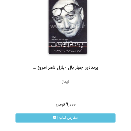
ارسال با پست تیپاکس، هزینه حمل به عهده مشتری خواهد بود.
سرویس‌دهی تیپاکس در بیش از 80 شهر که تک مسیره هستند به طور
معمول 24 ساعته است. شهرهایی که دومسیره یا راه دور هستند، معمولاً
48 تا 72 ساعت انجام می‌شود.
پرنده‌ی چهار بال -پازل شعر امروز ...
3- پست پیشتاز و سفارشی
نیماژ
در پست پیشتاز زمان تحویل، بسته به دوری یا نزدیکی شهر مقصد از
تهران، 48 تا 72 ساعت بعد از ثبت سفارش می باشد. البته در مناسبت
های خاص و روزهای پایانی سال به دلیل ترافیک سرویس های پستی
9,000
تومان
ممکن است کالا کمی با تاخیر به دست مشتریان محترم برسد.
| سفارش کتاب
همیچنین امکان پیگیری وضعیت سفارشات پست پیشتاز از طریق