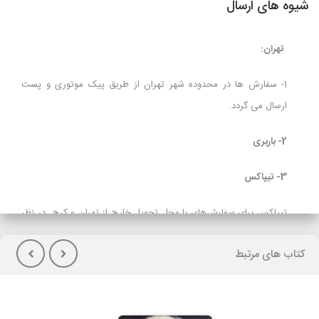
شیوه های ارسال
تهران:
1- سفارش ها در محدوده شهر تهران از طریق پیک موتوری و پست
ارسال می گردد.
2- باربری
3- تیپاکس
تیپاکس برای سفارش‌های با محل تحویل خارج از تهران و کرج در نظر
گرفته شده است و برای مشتریانی که تمایل به پرداخت هزینه حمل در
کتاب های مرتبط
هنگام تحویل کالا(پس کرایه) دارند توصیه می شود.
لازم بذکراست زمان تحویل کالا در این روش، در بعضی شهرها (از جمله
گیلان)نسبت به سایر روشهای ارسال سریعتر می باشد. در صورت انتخاب