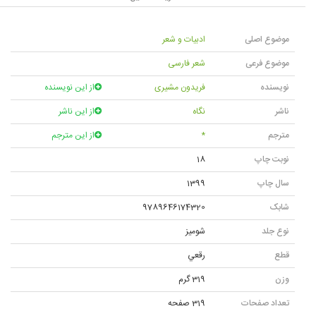
موضوع اصلی
ادبیات و شعر
موضوع فرعی
شعر فارسی
نویسنده
فریدون مشیری
از این نویسنده
ناشر
نگاه
از این ناشر
مترجم
*
از این مترجم
نوبت چاپ
18
سال چاپ
1399
شابک
9789646174320
نوع جلد
شومیز
قطع
رقعي
وزن
319 گرم
تعداد صفحات
319 صفحه